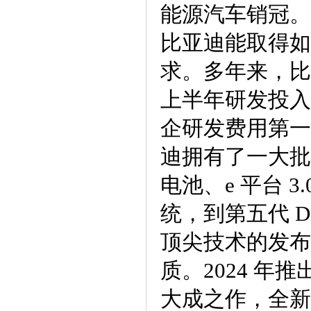
能源汽车销冠。
比亚迪能取得如
求。多年来，比
上半年研发投入就
企研发费用第一
迪拥有了一大批
电池、e 平台 
统，到第五代 
顶尖技术的发布
质。2024 年
大成之作，全新