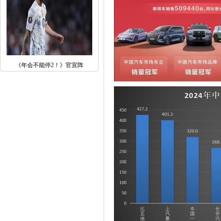
《年会不能停2！》官宣阵