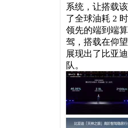
系统，让搭载该
了全球油耗 2 
领先的端到端算
驾，搭载在仰望 
展现出了比亚迪
队。