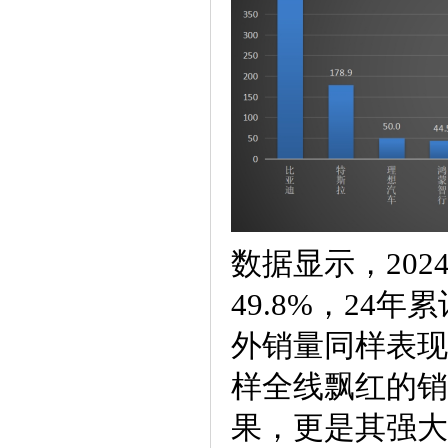
数据显示，2024
49.8%，24年
外销量同样表现出
样全线飘红的销
果，更是其强大