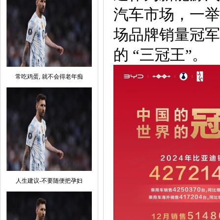
汽车市场，一举
场品牌销量冠军
的 “三冠王”。
常吃鸡蛋, 就不会得老年痴
人生建议-不要随便把孕妇